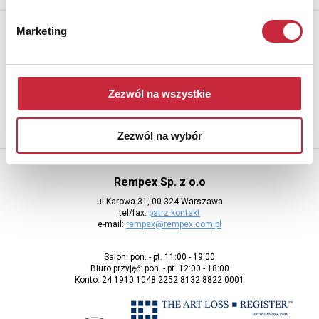
Newsletter
Marketing
Aby otrzymywać informacje o nowych aukcjach, prosimy podać
adres e-mail
Zezwól na wszystkie
Zezwól na wybór
Rempex Sp. z o.o
ul Karowa 31, 00-324 Warszawa
tel/fax:
patrz kontakt
e-mail:
rempex@rempex.com.pl
Salon: pon. - pt. 11:00 - 19:00
Biuro przyjęć: pon. - pt. 12:00 - 18:00
Konto: 24 1910 1048 2252 8132 8822 0001