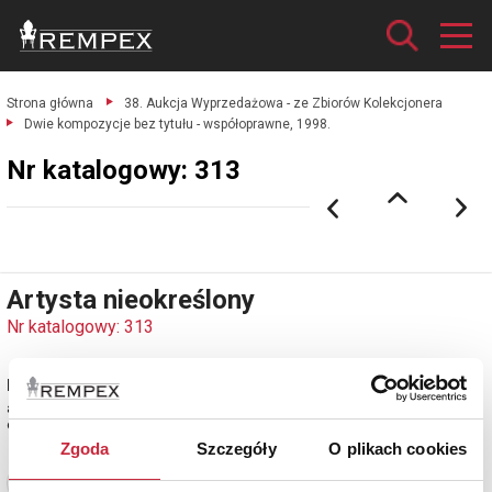
Strona główna
38. Aukcja Wyprzedażowa - ze Zbiorów Kolekcjonera
Dwie kompozycje bez tytułu - współoprawne, 1998.
Nr katalogowy: 313
Artysta nieokreślony
Nr katalogowy: 313
Dwie kompozycje bez tytułu - współoprawne, 1998
akwaforta, akwatinta; 12 x 6,5 cm każda (w świetle passe-partout);
opisane i sygnowane nieczytelnie u dołu ołówkiem.
Zgoda
Szczegóły
O plikach cookies
Zobacz pełne informacje