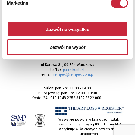
Aby otrzymywać informacje o nowych aukcjach, prosimy podać
Marketing
adres e-mail
Zezwól na wszystkie
Zezwól na wybór
Rempex Sp. z o.o
ul Karowa 31, 00-324 Warszawa
tel/fax:
patrz kontakt
e-mail:
rempex@rempex.com.pl
Salon: pon. - pt. 11:00 - 19:00
Biuro przyjęć: pon. - pt. 12:00 - 18:00
Konto: 24 1910 1048 2252 8132 8822 0001
Wszystkie pozycje w katalogach sztuki
dawnej z ceną powyżej 8000zł firma ALR
weryfikuje w światowych bazach dzieł
utraconych