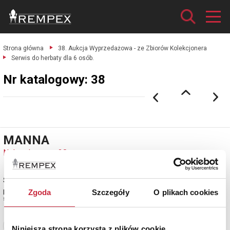
Strona główna
38. Aukcja Wyprzedażowa - ze Zbiorów Kolekcjonera
Serwis do herbaty dla 6 osób.
Nr katalogowy: 38
MANNA
Nr katalogowy: 38
Serwis do herbaty dla 6 osób
porcelana malowana naszkliwnie, złocenie; dzbanuszek z ceramicznym
Zgoda
Szczegóły
O plikach cookies
sitkiem na susz herbaciany...
Zobacz pełne informacje
Niniejsza strona korzysta z plików cookie