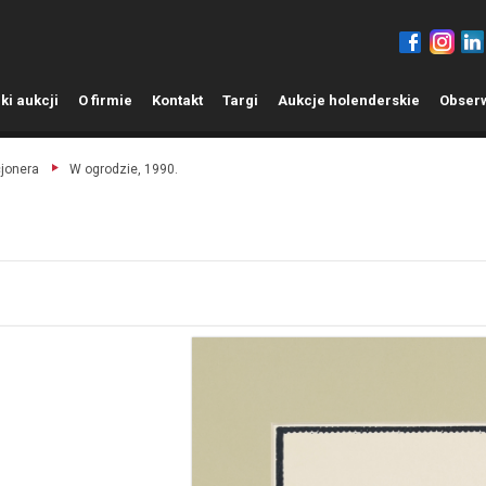
ki aukcji
O
firmie
K
ontakt
T
argi
A
ukcje holenderskie
O
bser
cjonera
W ogrodzie, 1990.