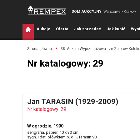
DOM AUKCYJNY
Warszawa • Kraków
A
ukcje
O
ferta
J
ak sprzedać
J
ak kupić
W
yni
Strona główna
38. Aukcja Wyprzedażowa - ze Zbiorów Kolek
Nr katalogowy: 29
Jan TARASIN (1929-2009)
Nr katalogowy: 29
W ogrodzie, 1990
serigrafia, papier; 40 x 30 cm;
sygn. i dat. ołówkiem p. d.: JTarasin 90.