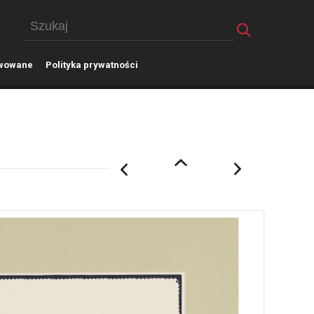
wowane
P
olityka prywatności