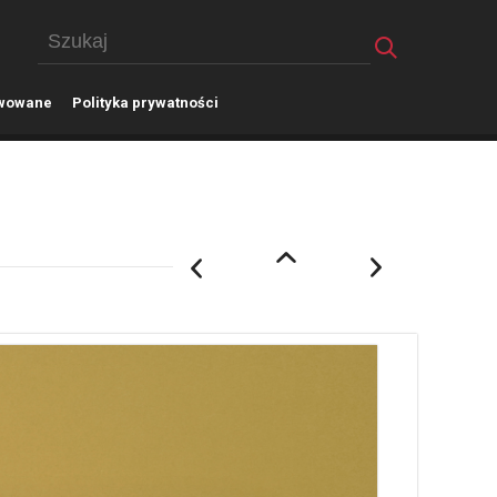
wowane
P
olityka prywatności