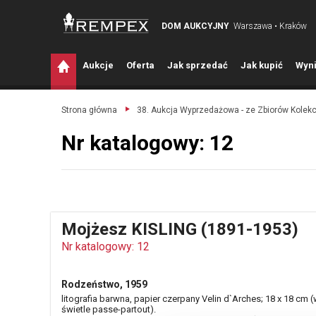
DOM AUKCYJNY
Warszawa • Kraków
A
ukcje
O
ferta
J
ak sprzedać
J
ak kupić
W
yni
Strona główna
38. Aukcja Wyprzedażowa - ze Zbiorów Kolek
Nr katalogowy: 12
Mojżesz KISLING (1891-1953)
Nr katalogowy: 12
Rodzeństwo, 1959
litografia barwna, papier czerpany Velin d`Arches; 18 x 18 cm 
świetle passe-partout).