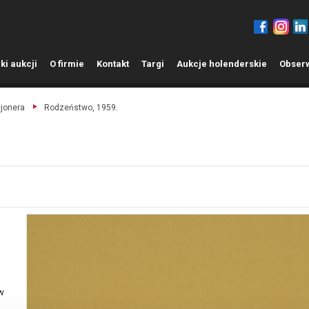
ki aukcji
O
firmie
K
ontakt
T
argi
A
ukcje holenderskie
O
bser
cjonera
Rodzeństwo, 1959.
(w