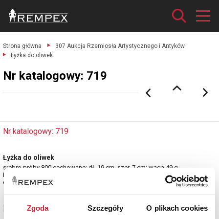
Strona główna
307 Aukcja Rzemiosła Artystycznego i Antyków
Łyżka do oliwek.
Nr katalogowy: 719
Nr katalogowy: 719
Łyżka do oliwek
srebro próby 800 cechowane; dł. 19 cm, szer. 7 cm; waga 49 g.
Niemcy, koniec XIX w.
estymacja: 1 000 - 1 200 zł
Zgoda
Szczegóły
O plikach cookies
Zobacz pełne informacje