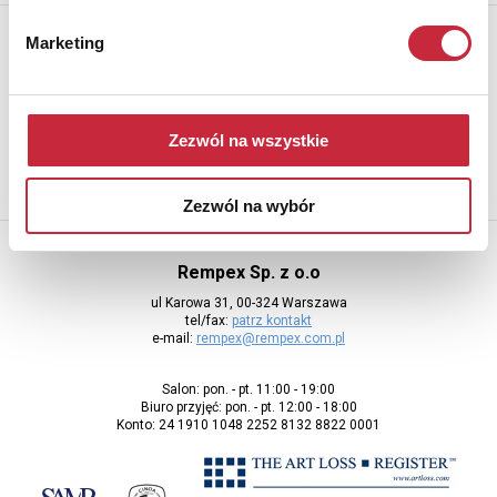
Newsletter
Marketing
Aby otrzymywać informacje o nowych aukcjach, prosimy podać
adres e-mail
Zezwól na wszystkie
Zezwól na wybór
Rempex Sp. z o.o
ul Karowa 31, 00-324 Warszawa
tel/fax:
patrz kontakt
e-mail:
rempex@rempex.com.pl
Salon: pon. - pt. 11:00 - 19:00
Biuro przyjęć: pon. - pt. 12:00 - 18:00
Konto: 24 1910 1048 2252 8132 8822 0001