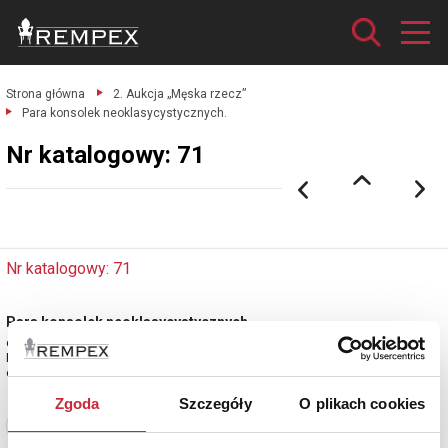
Strona główna
2. Aukcja „Męska rzecz”
Para konsolek neoklasycystycznych.
Nr katalogowy: 71
Nr katalogowy: 71
Para konsolek neoklasycystycznych
drewno rzeźbione, złocone; wys. 63 cm, szer. 35 cm, głęb. 20 cm.
Europa Środkowa, XX w.
estymacja: 6 000 - 8 000 zł
Zgoda
Szczegóły
O plikach cookies
Zobacz pełne informacje