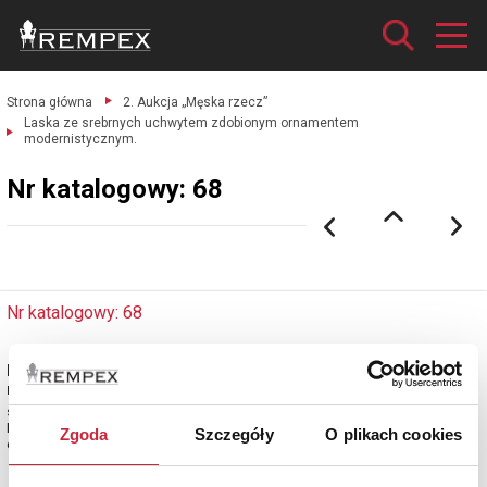
Strona główna
2. Aukcja „Męska rzecz”
Laska ze srebrnych uchwytem zdobionym ornamentem
modernistycznym.
Nr katalogowy: 68
Nr katalogowy: 68
Laska ze srebrnych uchwytem zdobionym ornamentem
modernistycznym
srebrno pr. 800, drewno czernione, guma; dług. 82,5 cm.
Niemcy, ok. 1915.
Zgoda
Szczegóły
O plikach cookies
estymacja: 600 - 1 100 zł