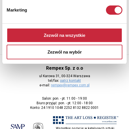
Newsletter
Marketing
Aby otrzymywać informacje o nowych aukcjach, prosimy podać
adres e-mail
Zezwól na wszystkie
Zezwól na wybór
Rempex Sp. z o.o
ul Karowa 31, 00-324 Warszawa
tel/fax:
patrz kontakt
e-mail:
rempex@rempex.com.pl
Salon: pon. - pt. 11:00 - 19:00
Biuro przyjęć: pon. - pt. 12:00 - 18:00
Konto: 24 1910 1048 2252 8132 8822 0001
Wszystkie pozycje w katalogach sztuki