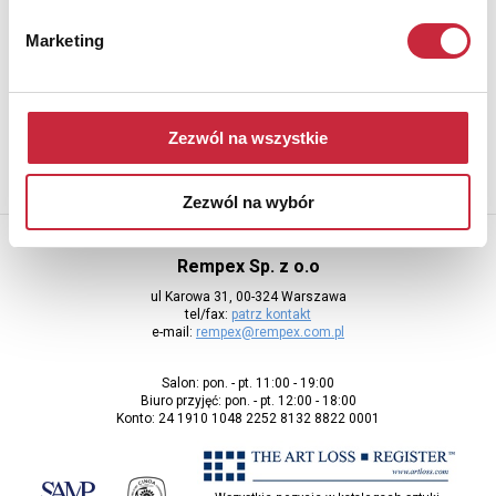
Newsletter
Marketing
Aby otrzymywać informacje o nowych aukcjach, prosimy podać
adres e-mail
Zezwól na wszystkie
Zezwól na wybór
Rempex Sp. z o.o
ul Karowa 31, 00-324 Warszawa
tel/fax:
patrz kontakt
e-mail:
rempex@rempex.com.pl
Salon: pon. - pt. 11:00 - 19:00
Biuro przyjęć: pon. - pt. 12:00 - 18:00
Konto: 24 1910 1048 2252 8132 8822 0001