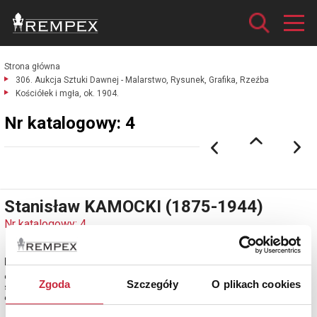
Strona główna
306. Aukcja Sztuki Dawnej - Malarstwo, Rysunek, Grafika, Rzeźba
Kościółek i mgła, ok. 1904.
Nr katalogowy: 4
Stanisław KAMOCKI (1875-1944)
Nr katalogowy: 4
Kościółek i mgła, ok. 1904
olej, płótno; 36 x 48 cm;
Zgoda
Szczegóły
O plikach cookies
sygn. l.d.: St. Kamocki
estymacja: 34 000 - 38 000 zł