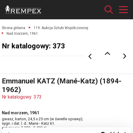
Strona główna
119. Aukcja Sztuki Współczesnej
Nad morzem, 1961.
Nr katalogowy: 373
Emmanuel KATZ (Mané-Katz) (1894-
1962)
Nr katalogowy: 373
Nad morzem, 1961
gwasz, karton, 24,5 x 25 cm (w świetle oprawy);
sygn. i dat. l. d.: Mane - Katz 61.
estymacja: 2 000 - 2 400 zł