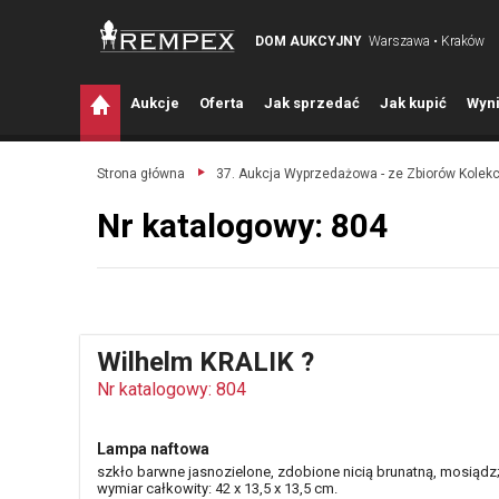
DOM AUKCYJNY
Warszawa • Kraków
A
ukcje
O
ferta
J
ak sprzedać
J
ak kupić
W
yni
Strona główna
37. Aukcja Wyprzedażowa - ze Zbiorów Kolek
Nr katalogowy: 804
Wilhelm KRALIK ?
Nr katalogowy: 804
Lampa naftowa
szkło barwne jasnozielone, zdobione nicią brunatną, mosiądz
wymiar całkowity: 42 x 13,5 x 13,5 cm.