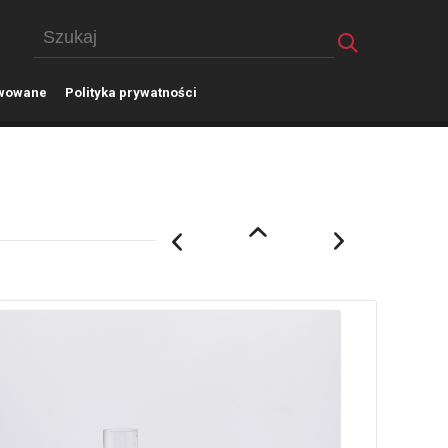
wowane
P
olityka prywatności