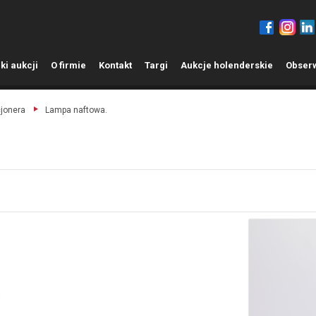
ki aukcji
O
firmie
K
ontakt
T
argi
A
ukcje holenderskie
O
bser
cjonera
Lampa naftowa.
;