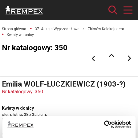
Strona główna
37. Aukcja Wyprzedażowa - ze Zbiorów Kolekcjonera
Kwiaty w donicy.
Nr katalogowy: 350
Emilia WOLF-ŁUCZKIEWICZ (1903-?)
Nr katalogowy: 350
Kwiaty w donicy
olej, płótno; 38 x 35,5 cm;
sygn. p. d.: E. Wolf.
Zobacz pełne informacje