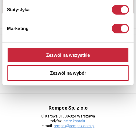
Statystyka
Marketing
Newsletter
Aby otrzymywać informacje o nowych aukcjach, prosimy podać
Zezwól na wszystkie
adres e-mail
Zezwól na wybór
Rempex Sp. z o.o
ul Karowa 31, 00-324 Warszawa
tel/fax:
patrz kontakt
e-mail:
rempex@rempex.com.pl