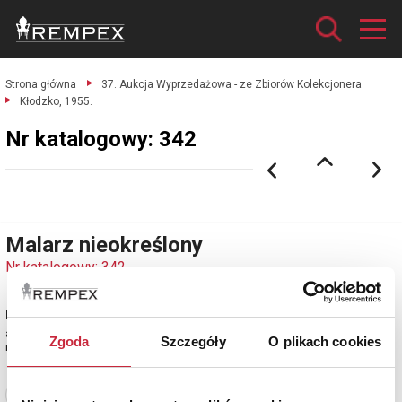
Strona główna
37. Aukcja Wyprzedażowa - ze Zbiorów Kolekcjonera
Kłodzko, 1955.
Nr katalogowy: 342
Malarz nieokreślony
Nr katalogowy: 342
Kłodzko, 1955
akwarela, ołówek, papier; 37,5 x 54,7 cm (w świetle oprawy);
Zgoda
Szczegóły
O plikach cookies
miejsc., dat. i sygn. ołówkiem p. d.: "Kłodzko 1955" dalej nieczytelne.
Zobacz pełne informacje