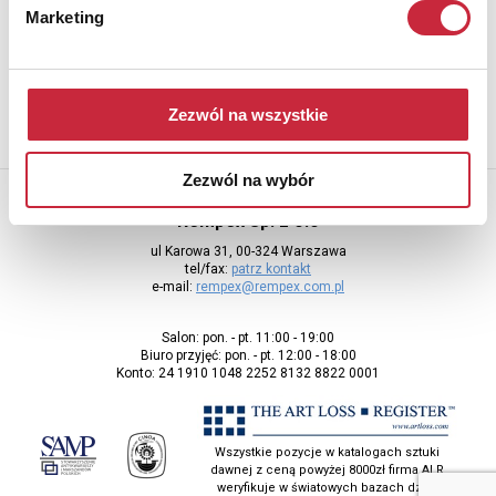
Marketing
Aby otrzymywać informacje o nowych aukcjach, prosimy podać
adres e-mail
Zezwól na wszystkie
Zezwól na wybór
Rempex Sp. z o.o
ul Karowa 31, 00-324 Warszawa
tel/fax:
patrz kontakt
e-mail:
rempex@rempex.com.pl
Salon: pon. - pt. 11:00 - 19:00
Biuro przyjęć: pon. - pt. 12:00 - 18:00
Konto: 24 1910 1048 2252 8132 8822 0001
Wszystkie pozycje w katalogach sztuki
dawnej z ceną powyżej 8000zł firma ALR
weryfikuje w światowych bazach dzieł