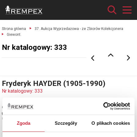
Strona główna
37. Aukcja Wyprzedażowa - ze Zbiorów Kolekcjonera
Giewont.
Nr katalogowy: 333
Fryderyk HAYDER (1905-1990)
Nr katalogowy: 333
Giewont
tusz, piórko, tusz lawowany, akwarela, papier; 28,5 x 41 cm;
sygn. l. d.: F. Hayder.
Zgoda
Szczegóły
O plikach cookies
Zobacz pełne informacje