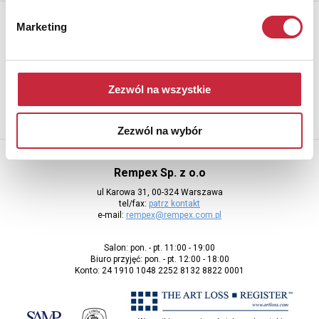
Newsletter
Marketing
Aby otrzymywać informacje o nowych aukcjach, prosimy podać
adres e-mail
Zezwól na wszystkie
Zezwól na wybór
Rempex Sp. z o.o
ul Karowa 31, 00-324 Warszawa
tel/fax:
patrz kontakt
e-mail:
rempex@rempex.com.pl
Salon: pon. - pt. 11:00 - 19:00
Biuro przyjęć: pon. - pt. 12:00 - 18:00
Konto: 24 1910 1048 2252 8132 8822 0001