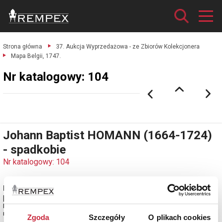
Strona główna
37. Aukcja Wyprzedażowa - ze Zbiorów Kolekcjonera
Mapa Belgii, 1747.
Nr katalogowy: 104
Johann Baptist HOMANN (1664-1724)
- spadkobie
Nr katalogowy: 104
Mapa Belgii, 1747
[„BELGIUM CATHOLICUM / seu / DECEM PROVINCIAE / GERMANIAE
INFERIORIS … 1747” - napis w kartuszu]
miedzioryt kolorowany, papier; 52 x 61 cm.
Zgoda
Szczegóły
O plikach cookies