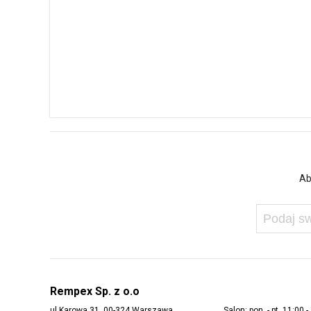
Ab
Rempex Sp. z o.o
ul Karowa 31, 00-324 Warszawa
Salon: pon. - pt. 11:00 -