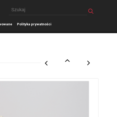
wowane
P
olityka prywatności