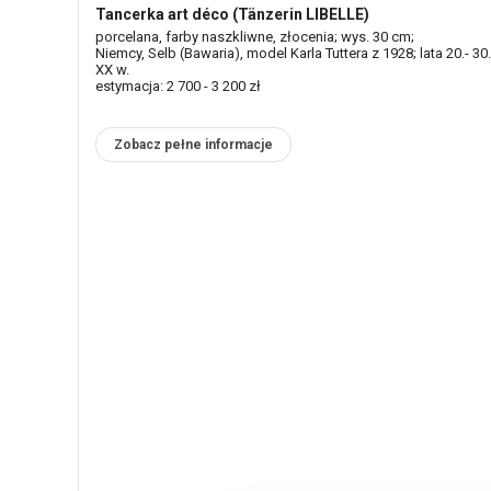
Tancerka art déco (Tänzerin LIBELLE)
porcelana, farby naszkliwne, złocenia; wys. 30 cm;
Niemcy, Selb (Bawaria), model Karla Tuttera z 1928; lata 20.- 30.
XX w.
estymacja: 2 700 - 3 200 zł
Zobacz pełne informacje