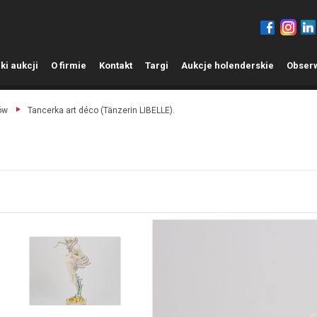
ki aukcji
O
firmie
K
ontakt
T
argi
A
ukcje holenderskie
O
bser
ów
Tancerka art déco (Tänzerin LIBELLE).