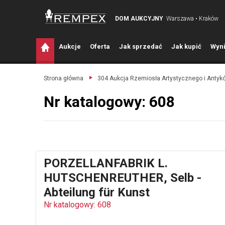
DOM AUKCYJNY
Warszawa • Kraków
A
ukcje
O
ferta
J
ak sprzedać
J
ak kupić
W
yni
Strona główna
304 Aukcja Rzemiosła Artystycznego i Antyk
Nr katalogowy: 608
PORZELLANFABRIK L.
HUTSCHENREUTHER, Selb -
Abteilung für Kunst
Nr katalogowy: 608