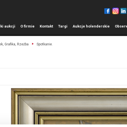
ki aukcji
O
firmie
K
ontakt
T
argi
A
ukcje holenderskie
O
bser
k, Grafika, Rzeźba
Spotkanie.