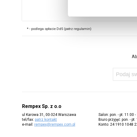
* - podlega opłacie DdS (patrz regulamin)
Ab
Rempex Sp. z o.o
ul Karowa 31, 00-324 Warszawa
Salon: pon. - pt. 11:00 -
tel/fax:
patrz kontakt
Biuro przyjęć: pon. - pt.
e-mail:
rempex@rempex.com.pl
Konto: 24 1910 1048 