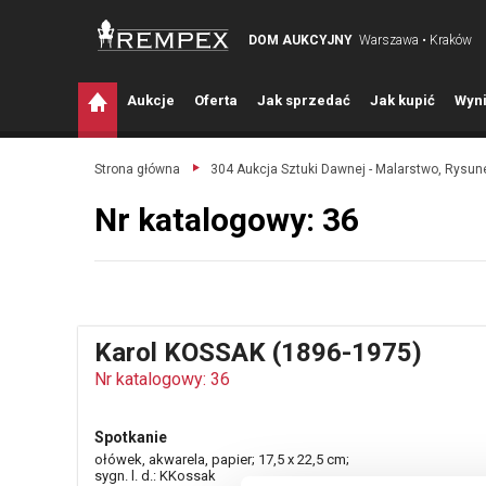
DOM AUKCYJNY
Warszawa • Kraków
A
ukcje
O
ferta
J
ak sprzedać
J
ak kupić
W
yni
Strona główna
304 Aukcja Sztuki Dawnej - Malarstwo, Rysune
Nr katalogowy: 36
Karol KOSSAK (1896-1975)
Nr katalogowy: 36
Spotkanie
ołówek, akwarela, papier; 17,5 x 22,5 cm;
sygn. l. d.: KKossak