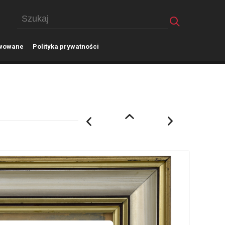
wowane
P
olityka prywatności