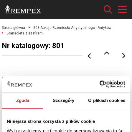
Strona główna
303 Aukcja Rzemiosła Artystycznego i Antyków
Bransoleta z szafirem.
Nr katalogowy: 801
Nr katalogowy: 801
Bransoleta z szafirem
Zgoda
Szczegóły
O plikach cookies
owalny szafir naturalny + 45 szt. brylantów oraz 10 szt. rozet diamentowych;
platyna pr. 0.950, masa całkowita 21.000 g.
estymacja: 35 000 - 40 000 zł
Niniejsza strona korzysta z plików cookie
Zobacz pełne informacje
Wykorzystujemy pliki cookie do spersonalizowania treści