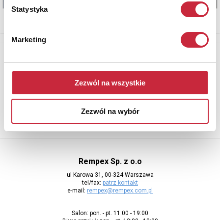
Statystyka
Marketing
Newsletter
Aby otrzymywać informacje o nowych aukcjach, prosimy podać
adres e-mail
Zezwól na wszystkie
Zezwól na wybór
Rempex Sp. z o.o
ul Karowa 31, 00-324 Warszawa
tel/fax:
patrz kontakt
e-mail:
rempex@rempex.com.pl
Salon: pon. - pt. 11:00 - 19:00