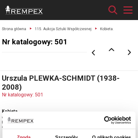
Strona główna
115. Aukcja Sztuki Współczesnej
Kobieta.
Nr katalogowy: 501
Urszula PLEWKA-SCHMIDT (1938-
2008)
Nr katalogowy: 501
Kobieta
wełna, len; 202 x 205 cm.
Polska, 2 poł. XX w.
estymacja: 12 000 - 14 000 zł
Zgoda
Szczegóły
O plikach cookies