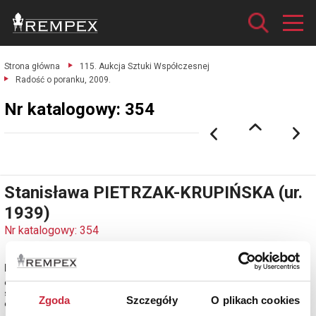
Strona główna
115. Aukcja Sztuki Współczesnej
Radość o poranku, 2009.
Nr katalogowy: 354
Stanisława PIETRZAK-KRUPIŃSKA (ur.
1939)
Nr katalogowy: 354
Radość o poranku, 2009
olej, płótno; 65 x 81 cm;
sygn. i dat. p. d.: STANISŁAWA PIETRZAK KRUPIŃSKA.R.2009
Zgoda
Szczegóły
O plikach cookies
estymacja: 6 500 - 7 500 zł