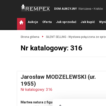
DOM AUKCYJNY
Warszawa • Kraków
A
ukcje
O
ferta
J
ak sprzedać
J
ak kupić
W
yni
Strona główna
SILENT SELLING - Wystawa połączona ze spr
Nr katalogowy: 316
Jarosław MODZELEWSKI (ur.
1955)
Nr katalogowy: 316
Martwa natura z figurą, 2019