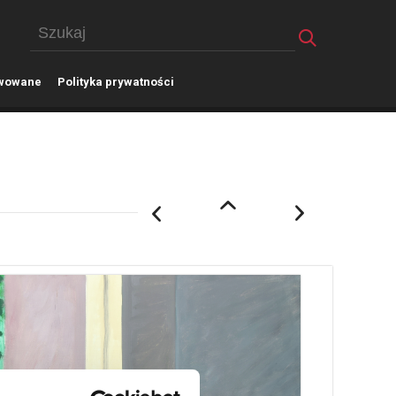
wowane
P
olityka prywatności