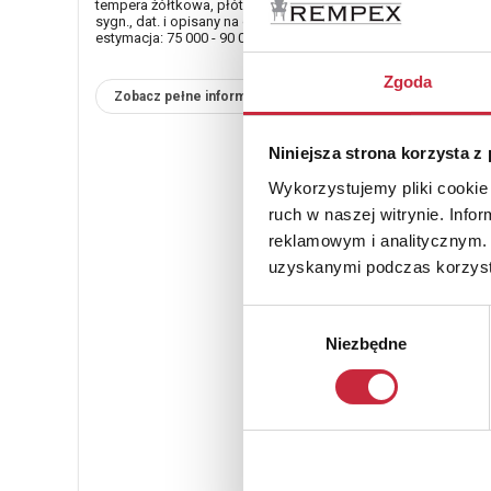
tempera żółtkowa, płótno; 80 x 100 cm;
sygn., dat. i opisany na odwrocie
estymacja: 75 000 - 90 000 zł
Zgoda
Zobacz pełne informacje
Niniejsza strona korzysta z
Wykorzystujemy pliki cookie 
ruch w naszej witrynie. Inf
reklamowym i analitycznym. 
uzyskanymi podczas korzysta
Wybór
Niezbędne
zgody