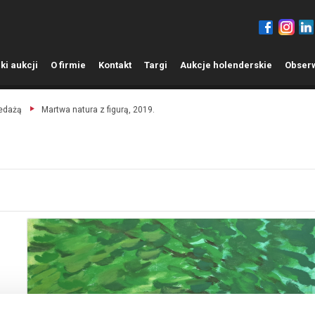
ki aukcji
O
firmie
K
ontakt
T
argi
A
ukcje holenderskie
O
bser
zedażą
Martwa natura z figurą, 2019.