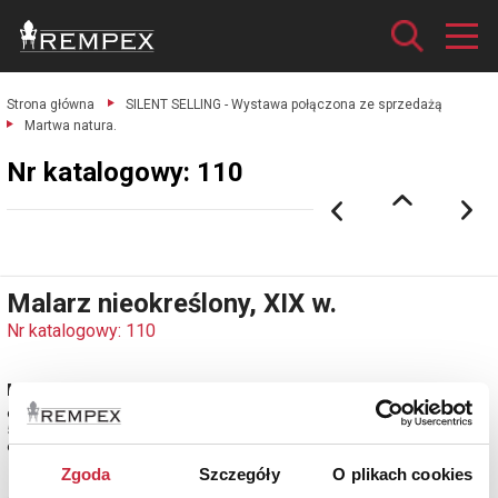
Strona główna
SILENT SELLING - Wystawa połączona ze sprzedażą
Martwa natura.
Nr katalogowy: 110
Malarz nieokreślony, XIX w.
Nr katalogowy: 110
Martwa natura
olej, płótno;
54,5 x 66 cm.
estymacja: 13 000 - 15 000 zł
Zgoda
Szczegóły
O plikach cookies