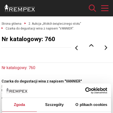
Strona główna
2. Aukcja „Wokół świątecznego stołu”
Czarka do degustacji wina z napisem "VANNIER".
Nr katalogowy: 760
Nr katalogowy: 760
Czarka do degustacji wina z napisem "VANNIER"
Srebro pr. 950 (Minerwa 1), cechowane; 4 x 77 x 8,7 cm, waga 73,5 g.
Francja, Paryż, złotnik Scipion Pellerin & Louis Lemoing, 2 poł XIX w. (po
1866).
estymacja: 600 - 700 zł
Zgoda
Szczegóły
O plikach cookies
Zobacz pełne informacje