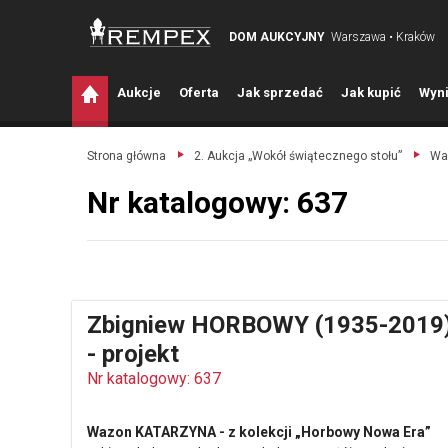
DOM AUKCYJNY
Warszawa • Kraków
A
ukcje
O
ferta
J
ak sprzedać
J
ak kupić
W
yni
Strona główna
2. Aukcja „Wokół świątecznego stołu”
Waz
Nr katalogowy: 637
Zbigniew HORBOWY (1935-2019
- projekt
Nr katalogowy: 637
Wazon KATARZYNA - z kolekcji „Horbowy Nowa Era”