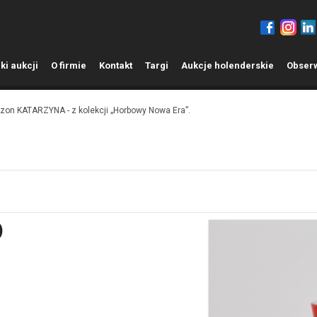
ki aukcji
O
firmie
K
ontakt
T
argi
A
ukcje holenderskie
O
bser
on KATARZYNA - z kolekcji „Horbowy Nowa Era”.
)