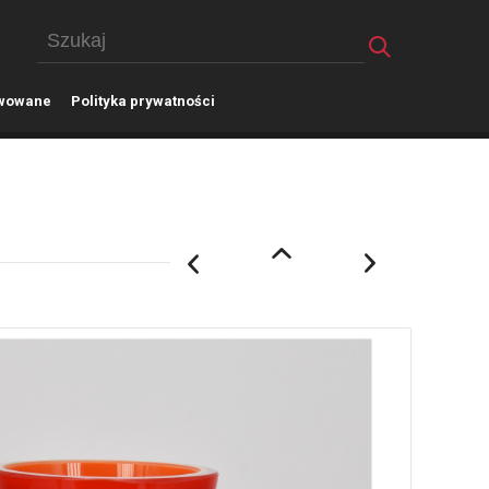
wowane
P
olityka prywatności