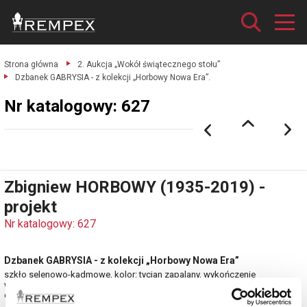
Strona główna
2. Aukcja „Wokół świątecznego stołu”
Dzbanek GABRYSIA - z kolekcji „Horbowy Nowa Era”.
Nr katalogowy: 627
Zbigniew HORBOWY (1935-2019) -
projekt
Nr katalogowy: 627
Dzbanek GABRYSIA - z kolekcji „Horbowy Nowa Era”
szkło selenowo-kadmowe, kolor: tycjan zapalany, wykończenie
wystrzygane; wys. 16 cm, śr. podstawy 13 cm, szer. maksymalna 15 cm;
estymacja: 1 600 - 1 900 zł