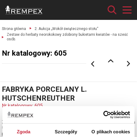
Strona główna
2. Aukcja „Wokół świątecznego stołu”
Zestaw do herbaty neorokokowy zdobiony bukietami kwiatów - na sześć
osób.
Nr katalogowy: 605
FABRYKA PORCELANY L.
HUTSCHENREUTHER
Nr katalogowy: 605
Zestaw do herbaty neorokokowy zdobiony bukietami kwiatów - na
sześć osób
Zgoda
Szczegóły
O plikach cookies
porcelana w tonacji écru, kalka, złocenia.