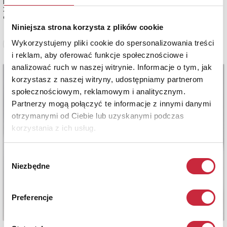
Niemcy, oddział w Dreźnie, Porzellanfabrik Lorenz Hutschenreiter, koniec
XX w. - pocz. XXI w.
estymacja: 900 - 1 100 zł
Niniejsza strona korzysta z plików cookie
Wykorzystujemy pliki cookie do spersonalizowania treści
Zobacz pełne informacje
i reklam, aby oferować funkcje społecznościowe i
analizować ruch w naszej witrynie. Informacje o tym, jak
korzystasz z naszej witryny, udostępniamy partnerom
społecznościowym, reklamowym i analitycznym.
Partnerzy mogą połączyć te informacje z innymi danymi
otrzymanymi od Ciebie lub uzyskanymi podczas
korzystania z ich usług.
Wybór
Niezbędne
zgody
Preferencje