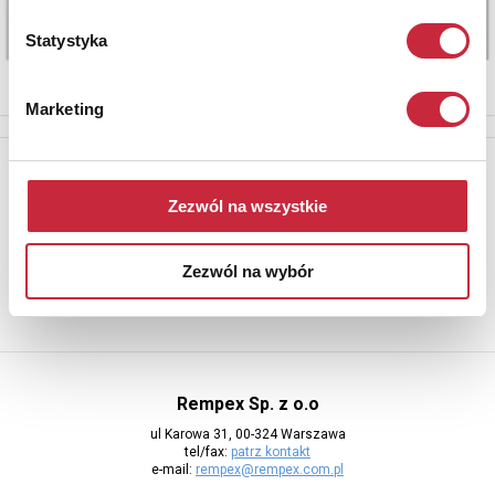
Statystyka
Marketing
Newsletter
Aby otrzymywać informacje o nowych aukcjach, prosimy podać
Zezwól na wszystkie
adres e-mail
Zezwól na wybór
Rempex Sp. z o.o
ul Karowa 31, 00-324 Warszawa
tel/fax:
patrz kontakt
e-mail:
rempex@rempex.com.pl