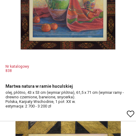
Nr katalogowy
838
Martwa natura w ramie huculskiej
olej, płótno, 43 x 53 cm (wymiar płótna), 61,5 x 71 cm (wymiar ramy -
drewno czernione, barwione, snycerka).
Polska, Karpaty Wschodnie, 1 poł. XX w.
estymacja: 2 700 - 3 200 zł