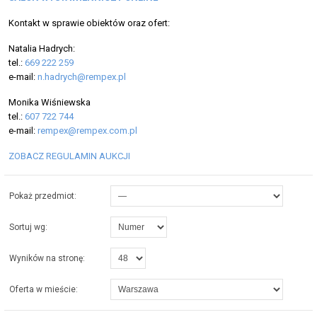
Kontakt w sprawie obiektów oraz ofert:
Natalia Hadrych:
tel.:
669 222 259
e-mail:
n.hadrych@rempex.pl
Monika Wiśniewska
tel.:
607 722 744
e-mail:
rempex@rempex.com.pl
ZOBACZ REGULAMIN AUKCJI
Pokaż przedmiot:
Sortuj wg:
Wyników na stronę:
Oferta w mieście: