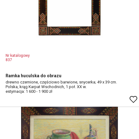
Nr katalogowy
837
Ramka huculska do obrazu
drewno czernione, częściowo barwione, snycerka; 49 x 39 cm.
Polska, krąg Karpat Wschodnich, 1 poł. XX w.
estymacja: 1 600 - 1 900 zł