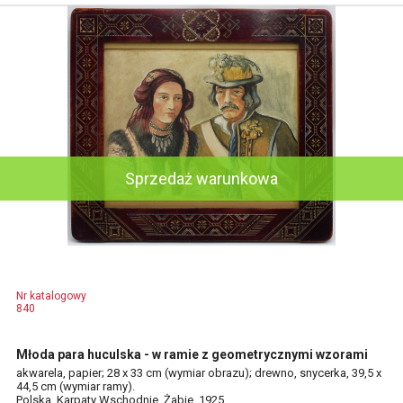
Sprzedaż warunkowa
Nr katalogowy
840
Młoda para huculska - w ramie z geometrycznymi wzorami
akwarela, papier; 28 x 33 cm (wymiar obrazu); drewno, snycerka, 39,5 x
44,5 cm (wymiar ramy).
Polska, Karpaty Wschodnie, Żabie, 1925.