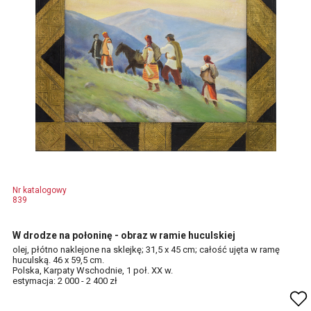
Nr katalogowy
839
W drodze na połoninę - obraz w ramie huculskiej
olej, płótno naklejone na sklejkę; 31,5 x 45 cm; całość ujęta w ramę
huculską. 46 x 59,5 cm.
Polska, Karpaty Wschodnie, 1 poł. XX w.
estymacja: 2 000 - 2 400 zł