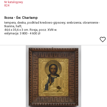
Nr katalogowy
824
Ikona - Św. Charłamp
tempera, deska, podkład kredowo-gipsowy; srebrzenia; obramienie -
tkanina, haft;
44,6 x 35,6 x 3 cm. Rosja, pocz. XVIII w.
estymacja: 3 800 - 4 600 zł