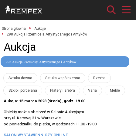
Strona główna
Aukcje
298 Aukcja Rzemiosła Artystycznego i Antyków
Aukcja
298 Aukcja Rzemiosła Artystycznego i Antyków
Sztuka dawna
Sztuka współczesna
Rzeźba
Szkło i porcelana
Platery i srebra
Varia
Meble
Aukcja: 15 marca 2023 (środa), godz. 19.00
Obiekty można obejrzeć w Salonie Aukcyjnym
przy ul. Karowej 31 w Warszawie
od poniedziałku do piątku, w godzinach 11.00 -19.00
SALON WYSTAWIENNICZY ONLINE