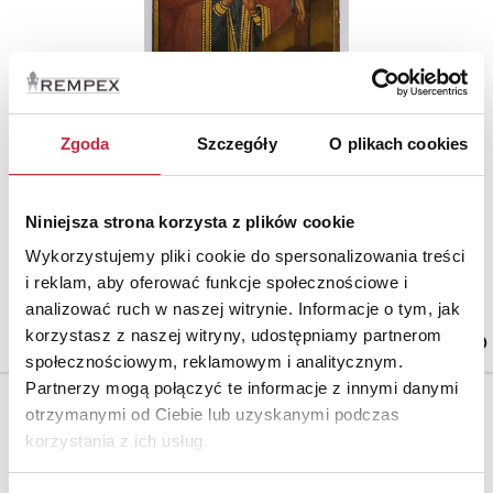
Zgoda
Szczegóły
O plikach cookies
Nr katalogowy
827
Niniejsza strona korzysta z plików cookie
Ikona - Matka Boża Achtyrska
Wykorzystujemy pliki cookie do spersonalizowania treści
tempera na desce, podkład kredowo-gipsowy; złocenia; 34,6 x 26,8 x
i reklam, aby oferować funkcje społecznościowe i
2,7 cm.
Rosja, 1 poł. XIX w.
analizować ruch w naszej witrynie. Informacje o tym, jak
estymacja: 2 900 - 3 500 zł
korzystasz z naszej witryny, udostępniamy partnerom
społecznościowym, reklamowym i analitycznym.
Partnerzy mogą połączyć te informacje z innymi danymi
otrzymanymi od Ciebie lub uzyskanymi podczas
korzystania z ich usług.