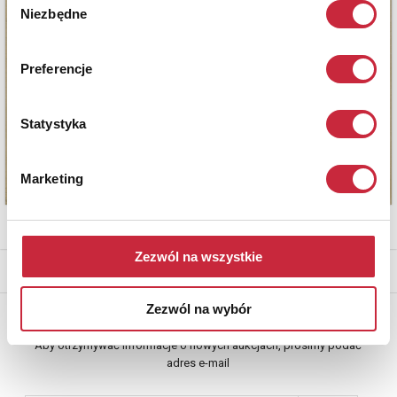
Niezbędne
zgody
Preferencje
Statystyka
Marketing
Zezwól na wszystkie
* - podlega opłacie DdS (patrz regulamin)
Zezwól na wybór
Newsletter
Aby otrzymywać informacje o nowych aukcjach, prosimy podać
adres e-mail