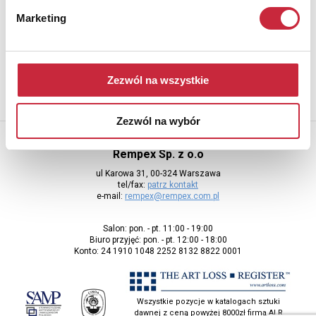
Newsletter
Marketing
Aby otrzymywać informacje o nowych aukcjach, prosimy podać
adres e-mail
Zezwól na wszystkie
Zezwól na wybór
Rempex Sp. z o.o
ul Karowa 31, 00-324 Warszawa
tel/fax:
patrz kontakt
e-mail:
rempex@rempex.com.pl
Salon: pon. - pt. 11:00 - 19:00
Biuro przyjęć: pon. - pt. 12:00 - 18:00
Konto: 24 1910 1048 2252 8132 8822 0001
Wszystkie pozycje w katalogach sztuki
dawnej z ceną powyżej 8000zł firma ALR