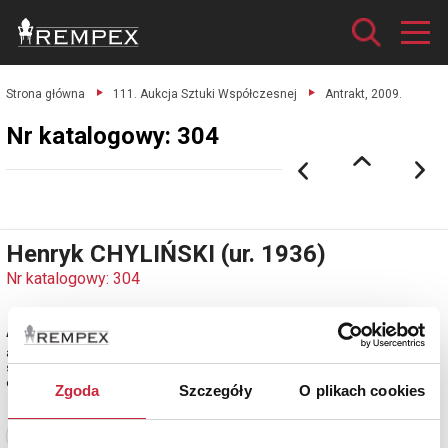
Strona główna
111. Aukcja Sztuki Współczesnej
Antrakt, 2009.
Nr katalogowy: 304
Henryk CHYLIŃSKI (ur. 1936)
Nr katalogowy: 304
Antrakt, 2009
akryl, płótno; 90 x 120 cm;
sygn. l. : CHyL.'09
estymacja: 40 000 - 48 000 zł
Zgoda
Szczegóły
O plikach cookies
Zobacz pełne informacje