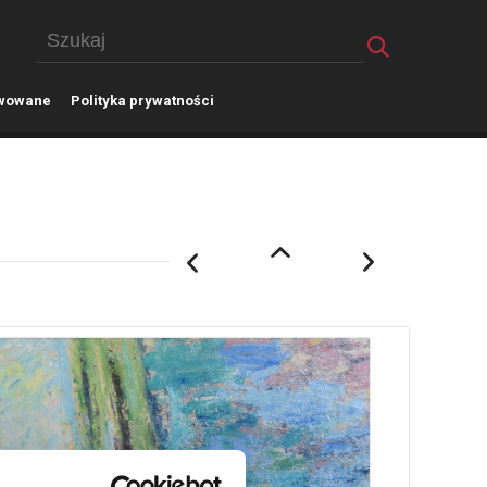
wowane
P
olityka prywatności