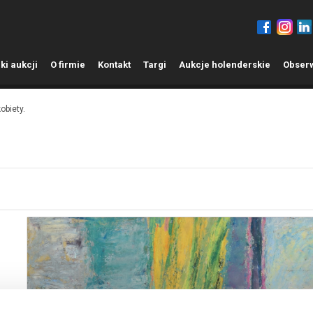
ki aukcji
O
firmie
K
ontakt
T
argi
A
ukcje holenderskie
O
bser
obiety.