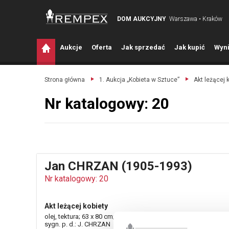
DOM AUKCYJNY
Warszawa • Kraków
A
ukcje
O
ferta
J
ak sprzedać
J
ak kupić
W
yni
Strona główna
1. Aukcja „Kobieta w Sztuce”
Akt leżącej k
Nr katalogowy: 20
Jan CHRZAN (1905-1993)
Nr katalogowy: 20
Akt leżącej kobiety
olej, tektura; 63 x 80 cm;
sygn. p. d.: J. CHRZAN