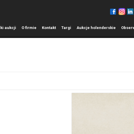
ki aukcji
O
firmie
K
ontakt
T
argi
A
ukcje holenderskie
O
bser