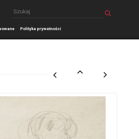
wowane
P
olityka prywatności