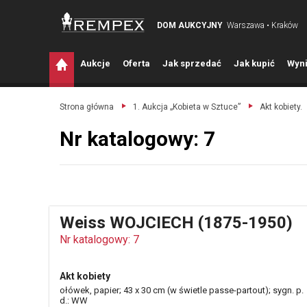
DOM AUKCYJNY
Warszawa • Kraków
A
ukcje
O
ferta
J
ak sprzedać
J
ak kupić
W
yni
Strona główna
1. Aukcja „Kobieta w Sztuce”
Akt kobiety.
Nr katalogowy: 7
Weiss WOJCIECH (1875-1950)
Nr katalogowy: 7
Akt kobiety
ołówek, papier; 43 x 30 cm (w świetle passe-partout); sygn. p.
d.: WW