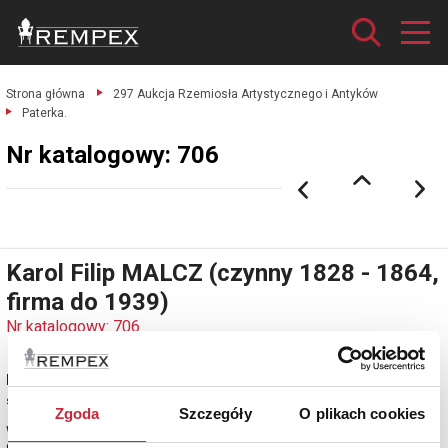
Strona główna
297 Aukcja Rzemiosła Artystycznego i Antyków
Paterka.
Nr katalogowy: 706
Karol Filip MALCZ (czynny 1828 - 1864,
firma do 1939)
Nr katalogowy: 706
Paterka
srebro, częściowo złocone próby 12 cechowane; waga 373 g.
Zgoda
Szczegóły
O plikach cookies
Warszawa, lata 40. XX w.
estymacja: 6 500 - 8 000 zł