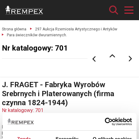
Strona główna
297 Aukcja Rzemiosła Artystycznego i Antyków
Para świeczników dwuramiennych.
Nr katalogowy: 701
J. FRAGET - Fabryka Wyrobów
Srebrnych i Platerowanych (firma
czynna 1824-1944)
Nr katalogowy: 701
Para świeczników dwuramiennych
biały metal srebrzony, wys. 37 cm;
Warszawa, 1897-1915.
Zgoda
Szczegóły
O plikach cookies