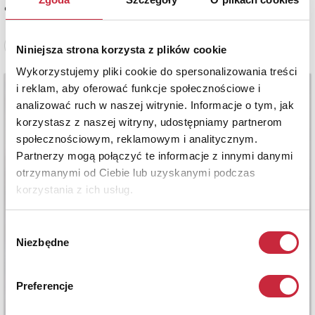
estymacja: 12 000 - 14 000 zł
Zobacz pełne informacje
Niniejsza strona korzysta z plików cookie
Wykorzystujemy pliki cookie do spersonalizowania treści
i reklam, aby oferować funkcje społecznościowe i
analizować ruch w naszej witrynie. Informacje o tym, jak
korzystasz z naszej witryny, udostępniamy partnerom
społecznościowym, reklamowym i analitycznym.
Partnerzy mogą połączyć te informacje z innymi danymi
otrzymanymi od Ciebie lub uzyskanymi podczas
korzystania z ich usług.
Wybór
Niezbędne
zgody
Preferencje