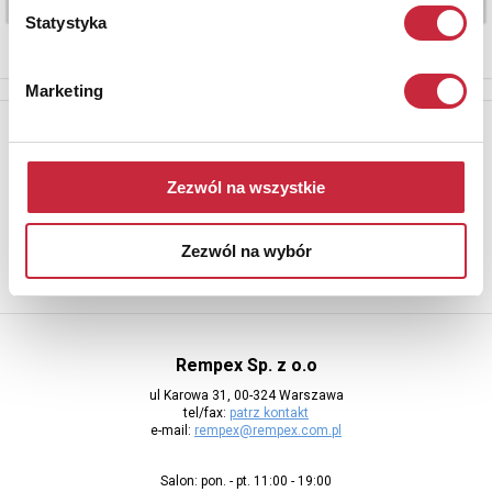
Statystyka
Marketing
Newsletter
Aby otrzymywać informacje o nowych aukcjach, prosimy podać
Zezwól na wszystkie
adres e-mail
Zezwól na wybór
Rempex Sp. z o.o
ul Karowa 31, 00-324 Warszawa
tel/fax:
patrz kontakt
e-mail:
rempex@rempex.com.pl
Salon: pon. - pt. 11:00 - 19:00