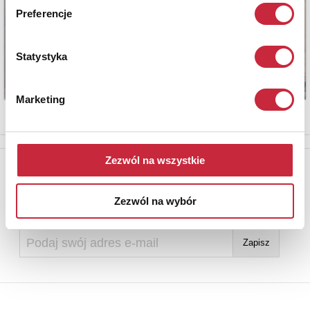
Preferencje
Statystyka
Marketing
Zezwól na wszystkie
Newsletter
Aby otrzymywać informacje o nowych aukcjach, prosimy podać
Zezwól na wybór
adres e-mail