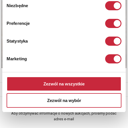
Niezbędne
zgody
Preferencje
Statystyka
Marketing
Zezwól na wszystkie
* - podlega opłacie DdS (patrz regulamin)
Zezwól na wybór
Newsletter
Aby otrzymywać informacje o nowych aukcjach, prosimy podać
adres e-mail