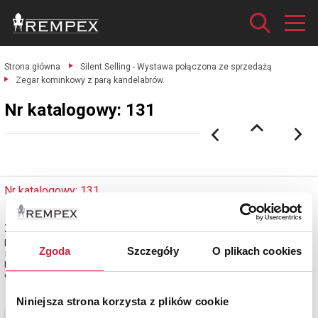
Strona główna
Silent Selling - Wystawa połączona ze sprzedażą
Zegar kominkowy z parą kandelabrów.
Nr katalogowy: 131
Nr katalogowy: 131
Zegar kominkowy z parą kandelabrów
brąz, odlew patynowany i złocony, marmur czerwony, czarny marblit; wys.
Zgoda
Szczegóły
O plikach cookies
58 cm; szer. 66,5 cm;
Francja, około poł. XIX w.
estymacja: 50 000 - 60 000 zł
Niniejsza strona korzysta z plików cookie
Zobacz pełne informacje