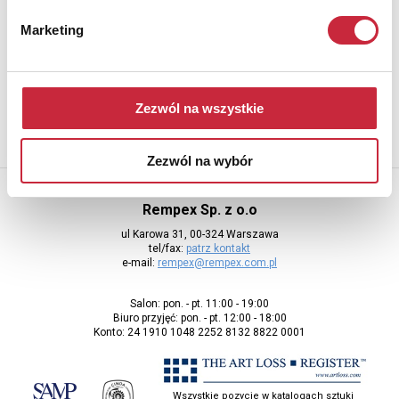
Newsletter
Marketing
Aby otrzymywać informacje o nowych aukcjach, prosimy podać
adres e-mail
Zezwól na wszystkie
Zezwól na wybór
Rempex Sp. z o.o
ul Karowa 31, 00-324 Warszawa
tel/fax:
patrz kontakt
e-mail:
rempex@rempex.com.pl
Salon: pon. - pt. 11:00 - 19:00
Biuro przyjęć: pon. - pt. 12:00 - 18:00
Konto: 24 1910 1048 2252 8132 8822 0001
Wszystkie pozycje w katalogach sztuki