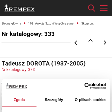
Strona główna
109. Aukcja Sztuki Współczesnej
Skorpion.
Nr katalogowy: 333
Tadeusz DOROTA (1937-2005)
Nr katalogowy: 333
Skorpion
olej, technika własna, płótno; 81 x 100 cm;
sygn. p. d.: T. DOROTA;
estymacja: 5 000 - 6 000 zł
Zgoda
Szczegóły
O plikach cookies
Zobacz pełne informacje