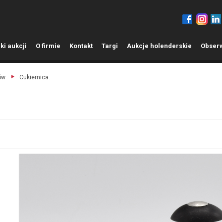
ki aukcji
O
firmie
K
ontakt
T
argi
A
ukcje holenderskie
O
bser
ów
Cukiernica.