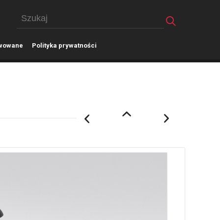
wowane
P
olityka prywatności