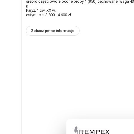
srebro częściowo złocone próby 1 (950) cechowane; waga 4
g.
Paryż, 1 ćw. XX w.
estymacja: 3 800 - 4 600 zł
Zobacz pełne informacje