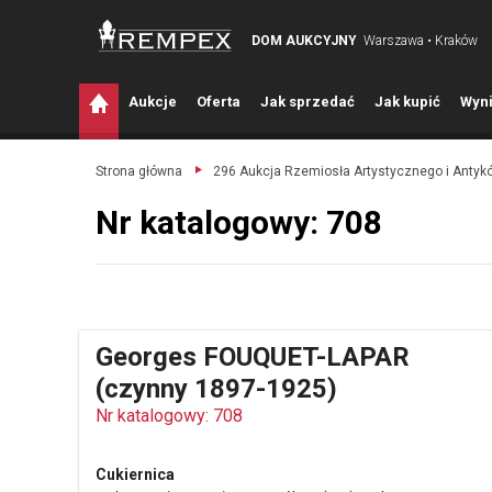
DOM AUKCYJNY
Warszawa • Kraków
A
ukcje
O
ferta
J
ak sprzedać
J
ak kupić
W
yni
Strona główna
296 Aukcja Rzemiosła Artystycznego i Antyk
Nr katalogowy: 708
Georges FOUQUET-LAPAR
(czynny 1897-1925)
Nr katalogowy: 708
Cukiernica