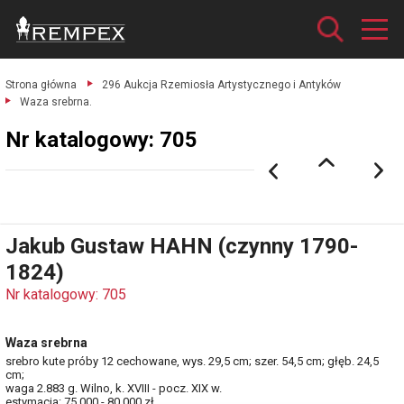
Strona główna
296 Aukcja Rzemiosła Artystycznego i Antyków
Waza srebrna.
Nr katalogowy: 705
Jakub Gustaw HAHN (czynny 1790-
1824)
Nr katalogowy: 705
Waza srebrna
srebro kute próby 12 cechowane, wys. 29,5 cm; szer. 54,5 cm; głęb. 24,5
cm;
waga 2.883 g. Wilno, k. XVIII - pocz. XIX w.
estymacja: 75 000 - 80 000 zł