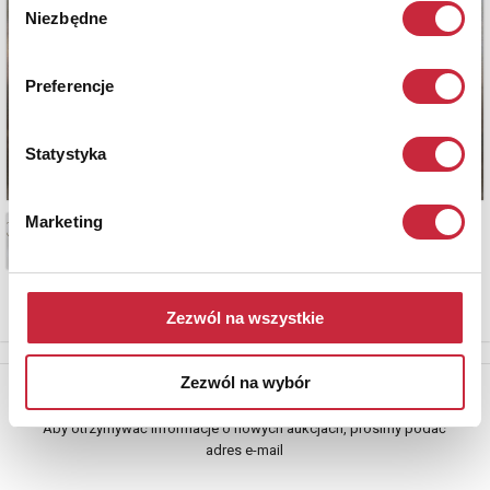
Niezbędne
zgody
Preferencje
Statystyka
Marketing
Zezwól na wszystkie
Zezwól na wybór
Newsletter
Aby otrzymywać informacje o nowych aukcjach, prosimy podać
adres e-mail