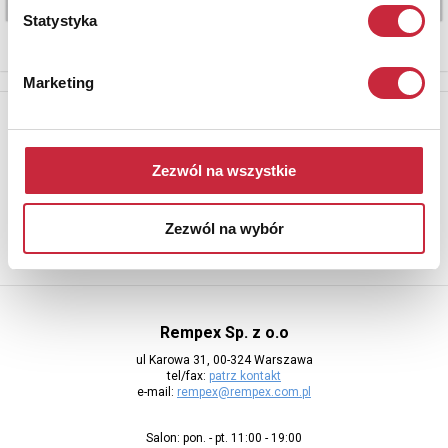
Statystyka
Marketing
Newsletter
Aby otrzymywać informacje o nowych aukcjach, prosimy podać
Zezwól na wszystkie
adres e-mail
Zezwól na wybór
Rempex Sp. z o.o
ul Karowa 31, 00-324 Warszawa
tel/fax:
patrz kontakt
e-mail:
rempex@rempex.com.pl
Salon: pon. - pt. 11:00 - 19:00