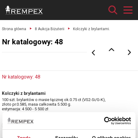
Strona główna
8 Aukcja Biżuterii
Kolczyki z brylantami.
Nr katalogowy: 48
Nr katalogowy: 48
Kolczyki z brylantami
100 szt. brylantów o masie łącznej ok.0.75 ct (VS2-Si/G-K),
złoto pr.0.585, masa całkowita 5.500 g.
estymacja: 4 500 - 5 500 zł
Zobacz pełne informacje
Zgoda
Szczegóły
O plikach cookies