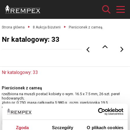
Strona główna
8 Aukcja Biżuterii
Pierścionek z cameą.
Nr katalogowy: 33
Nr katalogowy: 33
Pierścionek z cameą
rzeźbiona na muszli postać kobiety o wym. 16.5 x 7.5 mm, 26 szt. pereł
hodowanych;
złoto pr. 0.750, masa całkowita 5.980 g., rozm. pierścionka 19.5.
estymacja: 4 400 - 5 000 zł
Zobacz pełne informacje
Zgoda
Szczegóły
O plikach cookies