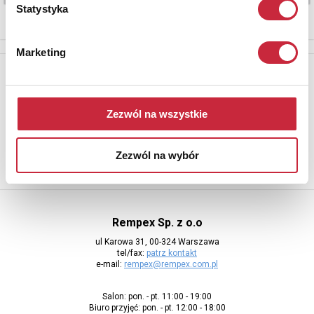
Statystyka
Marketing
Newsletter
Aby otrzymywać informacje o nowych aukcjach, prosimy podać
adres e-mail
Zezwól na wszystkie
Zezwól na wybór
Rempex Sp. z o.o
ul Karowa 31, 00-324 Warszawa
tel/fax:
patrz kontakt
e-mail:
rempex@rempex.com.pl
Salon: pon. - pt. 11:00 - 19:00
Biuro przyjęć: pon. - pt. 12:00 - 18:00