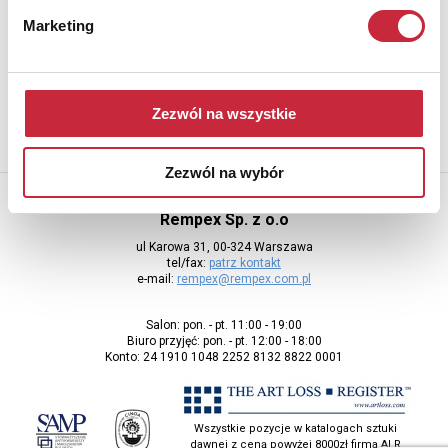
Newsletter
Marketing
Aby otrzymywać informacje o nowych aukcjach, prosimy podać
adres e-mail
Zezwól na wszystkie
Zezwól na wybór
Rempex Sp. z o.o
ul Karowa 31, 00-324 Warszawa
tel/fax:
patrz kontakt
e-mail:
rempex@rempex.com.pl
Salon: pon. - pt. 11:00 - 19:00
Biuro przyjęć: pon. - pt. 12:00 - 18:00
Konto: 24 1910 1048 2252 8132 8822 0001
Wszystkie pozycje w katalogach sztuki
dawnej z ceną powyżej 8000zł firma ALR