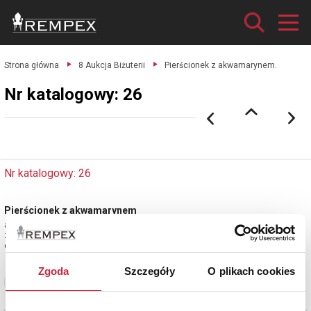
Strona główna
8 Aukcja Biżuterii
Pierścionek z akwamarynem.
Nr katalogowy: 26
Nr katalogowy: 26
Pierścionek z akwamarynem
akwamaryn o wym. 4.9 x 3.1 mm oraz 4 szt. diamentów;
złoto pr.0.750, masa całkowita 2.850 g., rozm. pierścionka 14.
estymacja: 2 300 - 2 700 zł
Zgoda
Szczegóły
O plikach cookies
Zobacz pełne informacje