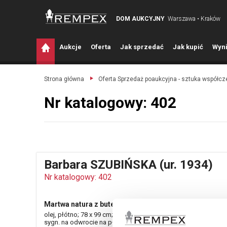
DOM AUKCYJNY
Warszawa • Kraków
A
ukcje
O
ferta
J
ak sprzedać
J
ak kupić
W
yni
Strona główna
Oferta Sprzedaż poaukcyjna - sztuka współc
Nr katalogowy: 402
Barbara SZUBIŃSKA (ur. 1934)
Nr katalogowy: 402
Martwa natura z butelkami i owocami
olej, płótno; 78 x 99 cm;
sygn. na odwrocie na płótnie: B. SZUBIŃSKA.