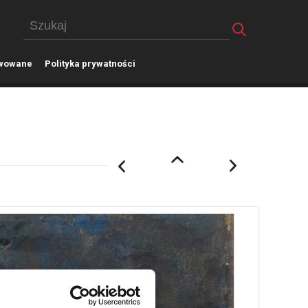
wowane
P
olityka prywatności