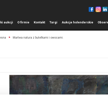
ki aukcji
O
firmie
K
ontakt
T
argi
A
ukcje holenderskie
O
bser
zesna
Martwa natura z butelkami i owocami.