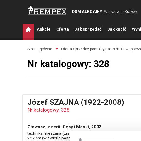
DOM AUKCYJNY
Warszawa • Kraków
A
ukcje
O
ferta
J
ak sprzedać
J
ak kupić
W
yni
Strona główna
Oferta Sprzedaż poaukcyjna - sztuka współc
Nr katalogowy: 328
Józef SZAJNA (1922-2008)
Nr katalogowy: 328
Głowacz, z serii: Gęby i Maski, 2002
technika mieszana (tusz lawowany, ołówek, kredka), papier; 2
x 27 cm (w świetle passe-partout);