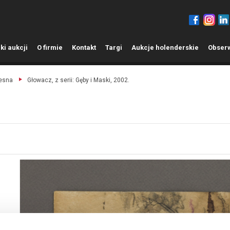
ki aukcji
O
firmie
K
ontakt
T
argi
A
ukcje holenderskie
O
bser
zesna
Głowacz, z serii: Gęby i Maski, 2002.
1