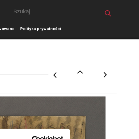
wowane
P
olityka prywatności