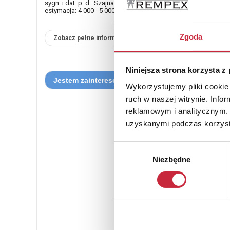
sygn. i dat. p. d.: Szajna / 2002 (ołówkiem), opisany l. d.: G
estymacja: 4 000 - 5 000 zł
Zgoda
Zobacz pełne informacje
Niniejsza strona korzysta z
Wykorzystujemy pliki cookie 
ruch w naszej witrynie. Inf
reklamowym i analitycznym. 
uzyskanymi podczas korzysta
Wybór
Niezbędne
zgody