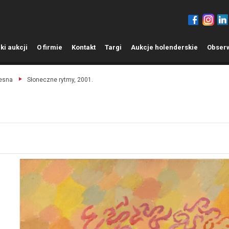
ki aukcji
O
firmie
K
ontakt
T
argi
A
ukcje holenderskie
O
bser
zesna
Słoneczne rytmy, 2001.