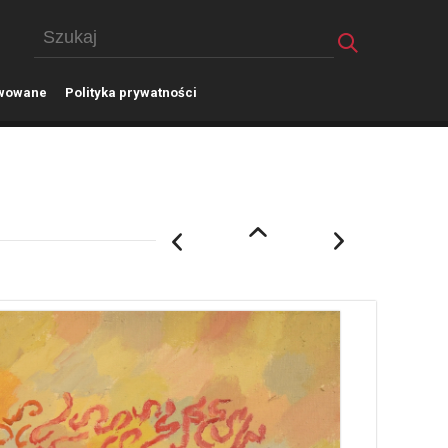
wowane
P
olityka prywatności