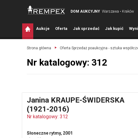
DOM AUKCYJNY
Warszawa • Kraków
A
ukcje
O
ferta
J
ak sprzedać
J
ak kupić
W
yni
Strona główna
Oferta Sprzedaż poaukcyjna - sztuka współc
Nr katalogowy: 312
Janina KRAUPE-ŚWIDERSKA
(1921-2016)
Nr katalogowy: 312
Słoneczne rytmy, 2001