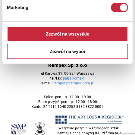
Newsletter
Marketing
Aby otrzymywać informacje o nowych aukcjach, prosimy podać
adres e-mail
Zezwól na wszystkie
Zezwól na wybór
Rempex Sp. z o.o
ul Karowa 31, 00-324 Warszawa
tel/fax:
patrz kontakt
e-mail:
rempex@rempex.com.pl
Salon: pon. - pt. 11:00 - 19:00
Biuro przyjęć: pon. - pt. 12:00 - 18:00
Konto: 24 1910 1048 2252 8132 8822 0001
Wszystkie pozycje w katalogach sztuki
dawnej z ceną powyżej 8000zł firma ALR