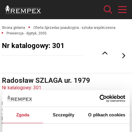
Strona główna
Oferta Sprzedaż poaukcyjna - sztuka współczesna
Prewencja - dyptyk, 2005.
Nr katalogowy: 301
Radosław SZLAGA ur. 1979
Nr katalogowy: 301
Prewencja - dyptyk, 2005
olej, płótno; 55 x 110 cm;
sygn., dat. i opisany na odwrocie: [korona] PAN / RDK / x PREWENCJA x / cz.
Zgoda
Szczegóły
O plikach cookies
[…] / dyptyk / R. Szlaga 2005.
estymacja: 38 000 - 40 000 zł