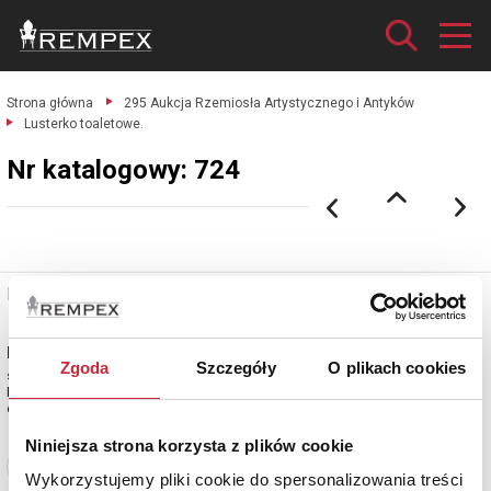
Strona główna
295 Aukcja Rzemiosła Artystycznego i Antyków
Lusterko toaletowe.
Nr katalogowy: 724
Nr katalogowy: 724
Lusterko toaletowe
Zgoda
Szczegóły
O plikach cookies
srebro cechowane, tafla lustrzana; dł. 34 cm;
Holandia, k. XIX w.
estymacja: 2 300 - 2 800 zł
Niniejsza strona korzysta z plików cookie
Zobacz pełne informacje
Wykorzystujemy pliki cookie do spersonalizowania treści