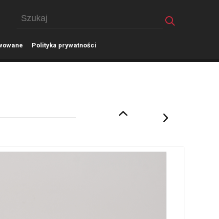
wowane
P
olityka prywatności