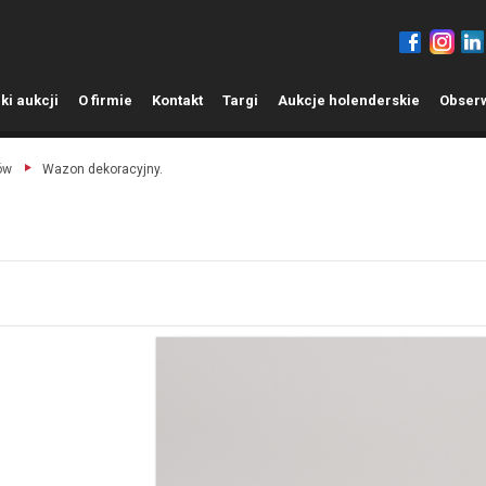
ki aukcji
O
firmie
K
ontakt
T
argi
A
ukcje holenderskie
O
bser
ów
Wazon dekoracyjny.