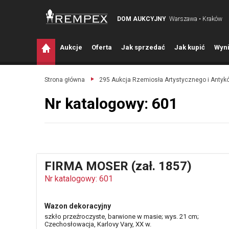
DOM AUKCYJNY
Warszawa • Kraków
A
ukcje
O
ferta
J
ak sprzedać
J
ak kupić
W
yni
Strona główna
295 Aukcja Rzemiosła Artystycznego i Antyk
Nr katalogowy: 601
FIRMA MOSER (zał. 1857)
Nr katalogowy: 601
Wazon dekoracyjny
szkło przeźroczyste, barwione w masie; wys. 21 cm;
Czechosłowacja, Karlovy Vary, XX w.