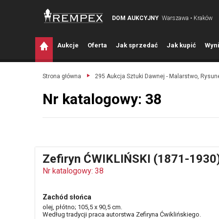
DOM AUKCYJNY
Warszawa • Kraków
A
ukcje
O
ferta
J
ak sprzedać
J
ak kupić
W
yni
Strona główna
295 Aukcja Sztuki Dawnej - Malarstwo, Rysune
Nr katalogowy: 38
Zefiryn ĆWIKLIŃSKI (1871-1930
Nr katalogowy: 38
Zachód słońca
olej, płótno; 105,5 x 90,5 cm.
Według tradycji praca autorstwa Zefiryna Ćwiklińskiego.