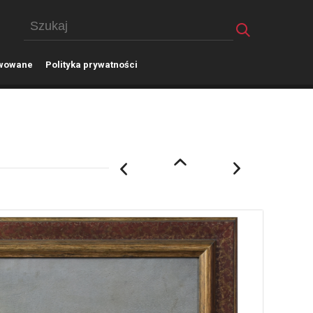
wowane
P
olityka prywatności