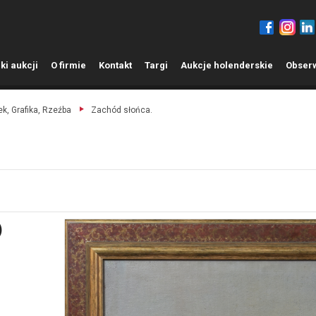
ki aukcji
O
firmie
K
ontakt
T
argi
A
ukcje holenderskie
O
bser
k, Grafika, Rzeźba
Zachód słońca.
)