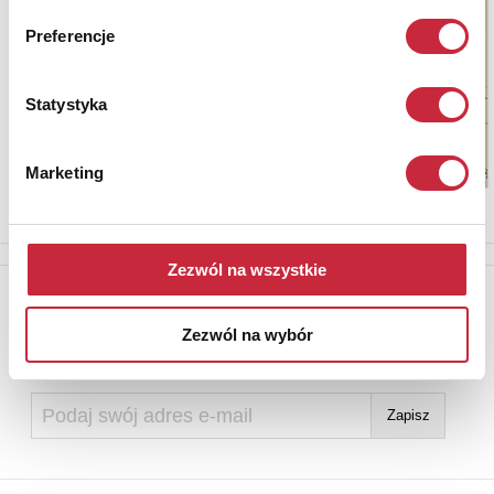
Preferencje
Statystyka
Marketing
Zezwól na wszystkie
Newsletter
Aby otrzymywać informacje o nowych aukcjach, prosimy podać
Zezwól na wybór
adres e-mail